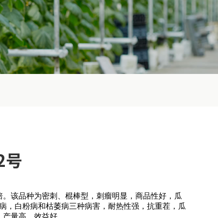
2号
培。该品种为密刺、棍棒型，刺瘤明显，商品性好，瓜
霜霉病，白粉病和枯萎病三种病害，耐热性强，抗重茬，瓜
，产量高，效益好。