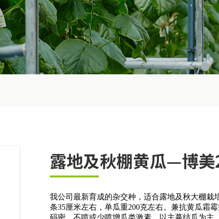
露地及秋棚黄瓜—博美
我公司最新育成的杂交种，适合露地及秋大棚栽
条35厘米左右，单瓜重200克左右。兼抗黄瓜
码密，不喷或少喷增瓜类激素，以主蔓结瓜为主