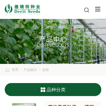

产品中心
OUR PRODUCTS

/
/
首页
产品展示
全部

品种分类