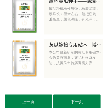
露地黄瓜种子——德瑞特10
该品种植株长势强，株型紧凑，
腰瓜长35厘米左右，短把密刺，
瓜条直，颜色深绿，有光泽；抗
病性较好。以主蔓结瓜为主，瓜
码较密，产量高、效益好。适合
春秋拱棚栽培。
黄瓜嫁接专用砧木—博强1号
本公司最新研制的黄瓜专用砧木-
金边黄籽南瓜，该品种根系发
达，抗黄瓜土传病害能力强，与
黄瓜的嫁接亲和力好，嫁接后黄
瓜死秧极少；能明显改善黄瓜的
外观品质，嫁接后黄瓜色泽油
量，商品价值显著提高，被称为
黄瓜'伴侣"，是黑籽南瓜的替代
品种。
上一页
下一页